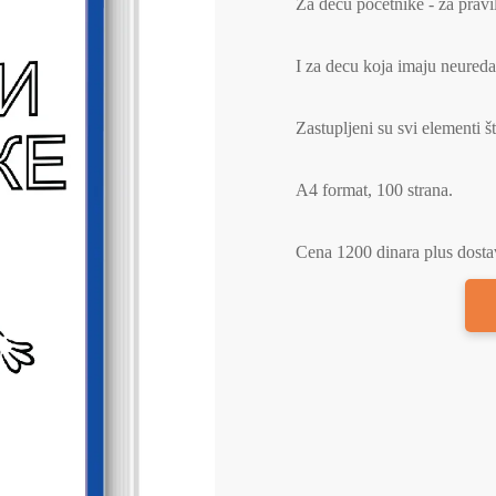
Za decu početnike - za pravi
I za decu koja imaju neureda
Zastupljeni su svi elementi š
A4 format, 100 strana.
Cena 1200 dinara plus dosta