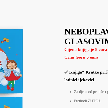
NEBOPLAV
GLASOVI
Cijena knjige je 8 eura
Crnu Goru 5 eura
✅
Knjigu“ Kratke priče
latinici ijekavici
Za djecu od pet i šest 
Prethodi ŽUTOJ.