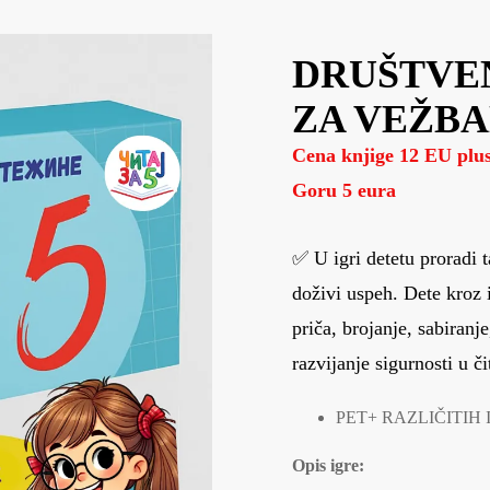
DRUŠTVEN
ZA VEŽBA
Cena knjige 12 EU plus
Goru 5 eura
✅ U igri detetu proradi 
doživi uspeh. Dete kroz i
priča, brojanje, sabiran
razvijanje sigurnosti u č
PET+ RAZLIČITIH 
Opis igre: