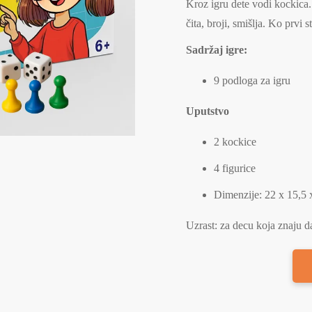
Kroz igru dete vodi kockica. 
čita, broji, smišlja. Ko prvi s
Sadržaj igre:
9 podloga za igru
Uputstvo
2 kockice
4 figurice
Dimenzije: 22 x 15,5 
Uzrast: za decu koja znaju da