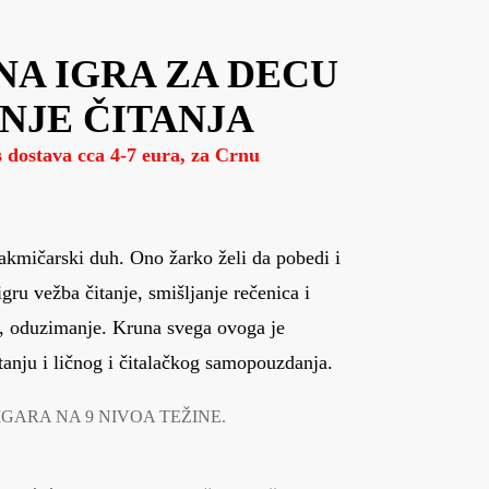
A IGRA ZA DECU
NJE ČITANJA
 dostava cca 4-7 eura, za Crnu
takmičarski duh. Ono žarko želi da pobedi i
gru vežba čitanje, smišljanje rečenica i
je, oduzimanje. Kruna svega ovoga je
itanju i ličnog i čitalačkog samopouzdanja.
IGARA NA 9 NIVOA TEŽINE.