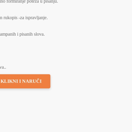
lno formiranje poteza u pisanju.
n rukopis -za ispravljanje.
tampanih i pisanih slova.
va..
KLIKNI I NARUČI