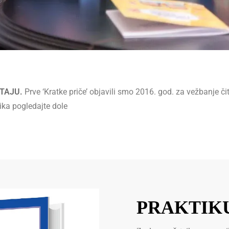
ITAJU.
Prve ‘Kratke priče’ objavili smo 2016. god. za vežbanje 
ika pogledajte dole
PRAKTIK