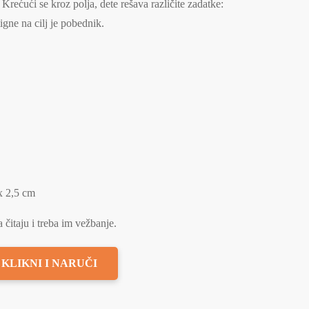
Krećući se kroz polja, dete rešava različite zadatke:
tigne na cilj je pobednik.
x 2,5 cm
 čitaju i treba im vežbanje.
KLIKNI I NARUČI