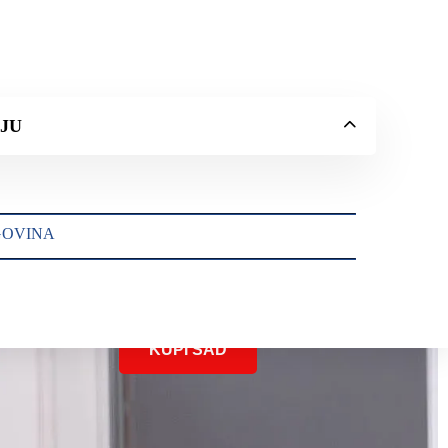
JU
KAKO NAUČITI
GOVINA
DIJETE DA ČITA
KUPI SAD