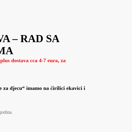
A – RAD SA
MA
 plus dostava cca 4-7 eura, za
 za djecu“ imamo na ćirilici ekavici i
godina.